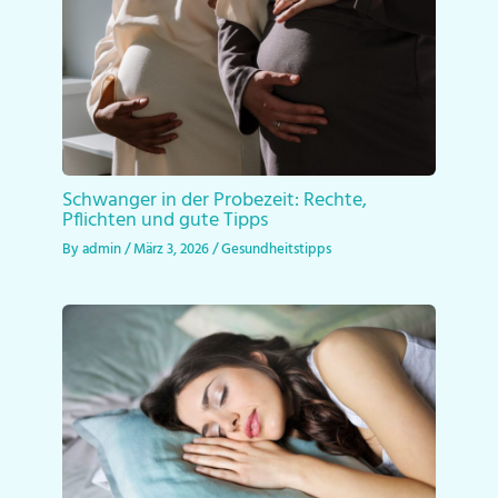
Schwanger in der Probezeit: Rechte,
Pflichten und gute Tipps
By
admin
/
März 3, 2026
/
Gesundheitstipps